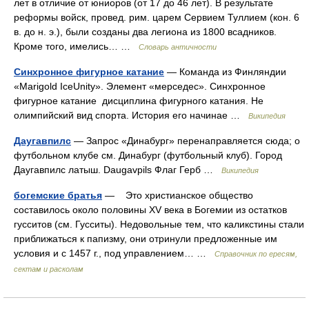
лет в отличие от юниоров (от 17 до 46 лет). В результате
реформы войск, провед. рим. царем Сервием Туллием (кон. 6
в. до н. э.), были созданы два легиона из 1800 всадников.
Кроме того, имелись… …
Словарь античности
Синхронное фигурное катание
— Команда из Финляндии
«Marigold IceUnity». Элемент «мерседес». Синхронное
фигурное катание дисциплина фигурного катания. Не
олимпийский вид спорта. История его начинае …
Википедия
Даугавпилс
— Запрос «Динабург» перенаправляется сюда; о
футбольном клубе см. Динабург (футбольный клуб). Город
Даугавпилс латыш. Daugavpils Флаг Герб …
Википедия
богемские братья
— Это христианское общество
составилось около половины XV века в Богемии из остатков
гусситов (см. Гусситы). Недовольные тем, что каликстины стали
приближаться к папизму, они отринули предложенные им
условия и с 1457 г., под управлением… …
Справочник по ересям,
сектам и расколам