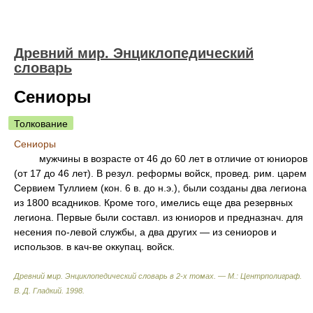
Древний мир. Энциклопедический
словарь
Сениоры
Толкование
Сениоры
мужчины в возрасте от 46 до 60 лет в отличие от юниоров
(от 17 до 46 лет). В резул. реформы войск, провед. рим. царем
Сервием Туллием (кон. 6 в. до н.э.), были созданы два легиона
из 1800 всадников. Кроме того, имелись еще два резервных
легиона. Первые были составл. из юниоров и предназнач. для
несения по-левой службы, а два других — из сениоров и
использов. в кач-ве оккупац. войск.
Древний мир. Энциклопедический словарь в 2-х томах. — М.: Центрполиграф
.
В. Д. Гладкий
.
1998
.